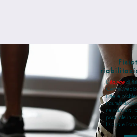
Fisio
riabilita
L'
équipe
di fi
Centro Medico
tutte le probl
traumatologic
neurologica, 
posturale in c
fisiatra
e l'
ort