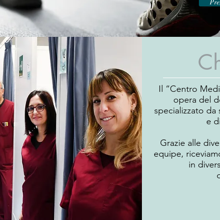
Pre
Ch
Il “Centro Med
opera del d
specializzato da 
e d
Grazie alle dive
equipe, riceviam
in diver