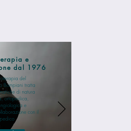
terapia e
zione dal 1976
sioterapia del
 Bompiani tratta
ematiche di natura
a, ortopedica,
angiologica e
ollaborazione con il
opedico